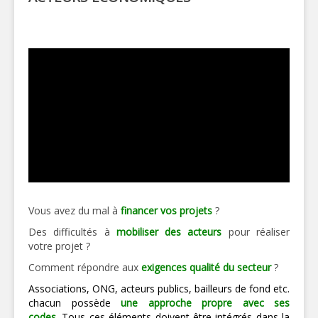
Vous avez du mal à
financer vos projets
?
Des difficultés à
mobiliser des acteurs
pour réaliser
votre projet ?
Comment répondre aux
exigences qualité du secteur
?
Associations, ONG, acteurs publics, bailleurs de fond etc.
chacun possède
une approche propre
avec ses
codes
.
Tous ces éléments doivent être
intégrés
dans la