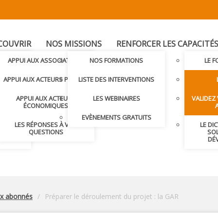
COUVRIR
NOS MISSIONS
RENFORCER LES CAPACITÉ
T
APPUI AUX ASSOCIATIONS
NOS FORMATIONS
LE 
LER AVEC
APPUI AUX ACTEURS PUBLICS
LISTE DES INTERVENTIONS
APPUI AUX ACTEURS
LES WEBINAIRES
VALIDEZ
S ET
ÉCONOMIQUES
S
EVÈNEMENTS GRATUITS
LES RÉPONSES À VOS
LE DI
NDRE
QUESTIONS
SOL
DÉ
ux abonnés
Préparer le déroulement du projet : la GAR