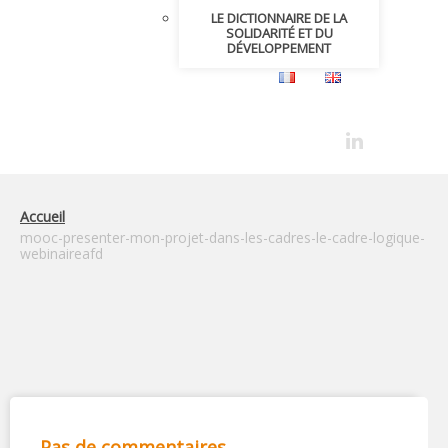
LE DICTIONNAIRE DE LA
SOLIDARITÉ ET DU
DÉVELOPPEMENT
Accueil
mooc-presenter-mon-projet-dans-les-cadres-le-cadre-logique-
webinaireafd
Pas de commentaires