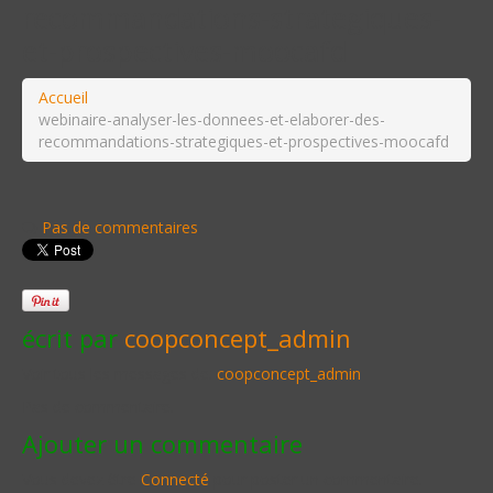
recommandations-strategiques-
et-prospectives-moocafd
Accueil
webinaire-analyser-les-donnees-et-elaborer-des-
recommandations-strategiques-et-prospectives-moocafd
Pas de commentaires
écrit par
coopconcept_admin
Voir tous les messages de:
coopconcept_admin
Pas de commentaire.
Ajouter un commentaire
Vous devez être
Connecté
pour poster un commentaire.