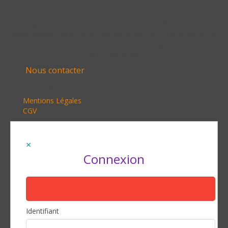
Cooperation Concept accompagne la concrétisation et le
financement des projets engagés au service du bien commun
et du vivre ensemble, des associations et organismes publics
de toutes tailles.
Nous contacter
© 2020 Cooperation Concept
Mentions Légales
CGV
Connexion
Identifiant