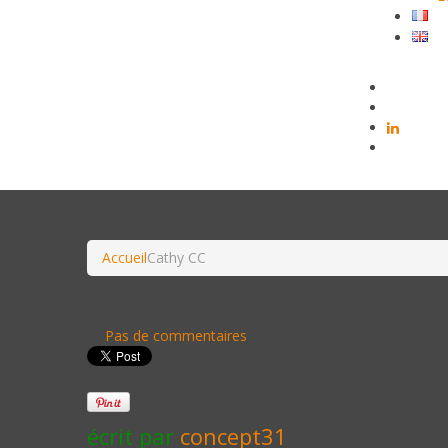
Cathy CC
Accueil
Cathy CC
Pas de commentaires
écrit par
concept31