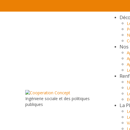
Déco
L
P
N
C
Nos 
A
A
A
L
Renf
N
L
L
Ingénierie sociale et des politiques
E
publiques
La P
L
L
V
L