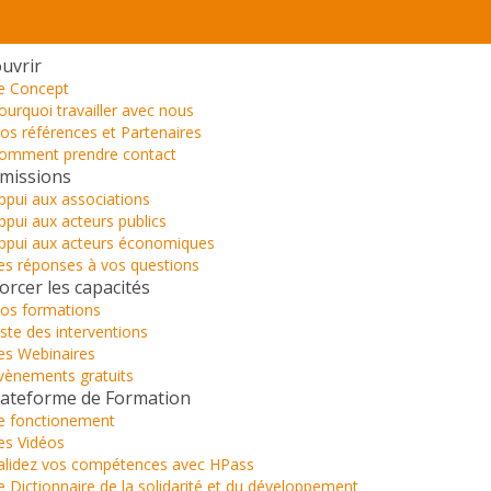
uvrir
e Concept
ourquoi travailler avec nous
os références et Partenaires
omment prendre contact
missions
ppui aux associations
ppui aux acteurs publics
ppui aux acteurs économiques
es réponses à vos questions
orcer les capacités
os formations
iste des interventions
es Webinaires
vènements gratuits
lateforme de Formation
e fonctionement
es Vidéos
alidez vos compétences avec HPass
e Dictionnaire de la solidarité et du développement