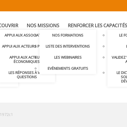
COUVRIR
NOS MISSIONS
RENFORCER LES CAPACITÉ
T
APPUI AUX ASSOCIATIONS
NOS FORMATIONS
LE 
LER AVEC
APPUI AUX ACTEURS PUBLICS
LISTE DES INTERVENTIONS
APPUI AUX ACTEURS
LES WEBINAIRES
VALIDEZ
S ET
ÉCONOMIQUES
S
EVÈNEMENTS GRATUITS
LES RÉPONSES À VOS
LE DI
NDRE
QUESTIONS
SOL
DÉ
f1972c1