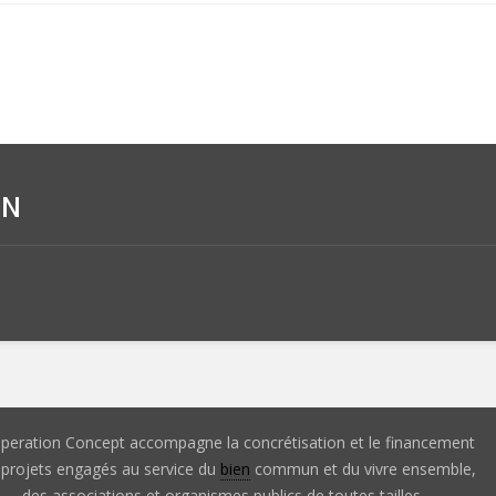
IN
peration Concept accompagne la concrétisation et le financement
 projets engagés au service du
bien
commun et du vivre ensemble,
des associations et organismes publics de toutes tailles.