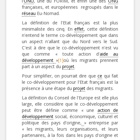
l'
ONU
, une du FORIM, et enfin une des
ONG
françaises, et européennes regroupés dans le
réseau
Eu-Nomad.
La définition de l'Etat français est la plus
minimaliste des cinq. En
effet
, cette définition
n'entend le terme co-développement que dans
un aspect n'allant que du Nord vers le Sud.
C'est à dire que le co-développement n'est vu
que comme « toute action d'
aide au
développement
»
[1]
où les migrants prennent
part à un aspect du
projet
.
Pour simplifier, on pourrait dire que
ce
qui fait
le co-développement pour l'Etat français est la
présence à une étape du
projet
des migrants.
La définition du Conseil de l'Europe est elle plus
large, elle considère que le co-développement
peut être définie comme « une
action de
développement
social, économique, culturel et
politique des pays d'origine,
» entreprise par
« les migrants, leurs organisations, et leurs
partenaires, à la fois dans les pays d'origine et