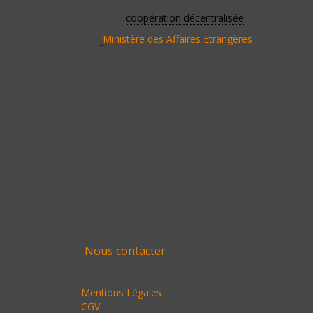
t acte de coopération (...) conclu avec les collectivités
« état » (ou panorama) de la
coopération décentralisée
.
Source :
Ministère des Affaires Etrangères
projets
Nous contacter
ns et
© 2020 Cooperation Concept
Mentions Légales
CGV