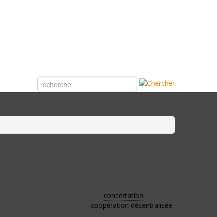
nales de collectivités locales et de tous les ministères
est un espace de dialogue et de
concertation
entre les
 les modalités d’exercice de la
coopération décentralisée
.