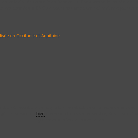
es collectivités territoriales tiennent la Commission informée de tou
r de ces données la CNCD a pour mission de tenir et mettre à jour un 
lisée en Occitanie et Aquitaine
ation Concept accompagne la concrétisation et le financement des 
gés au service du
bien
commun et du vivre ensemble, des associatio
organismes publics de toutes tailles.