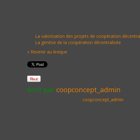
L’article 6 du Décret du 24 octobre 1994 prévoit que « l
territoriales étrangères et leurs groupements». A parti
Pour aller plus loin :
La valorisation des projets de coopération décentra
La genèse de la coopération décentralisée
« Revenir au lexique
Les commentaires sont fermés
écrit par
coopconcept_admin
Voir tous les messages de:
coopconcept_admin
Cooper
enga