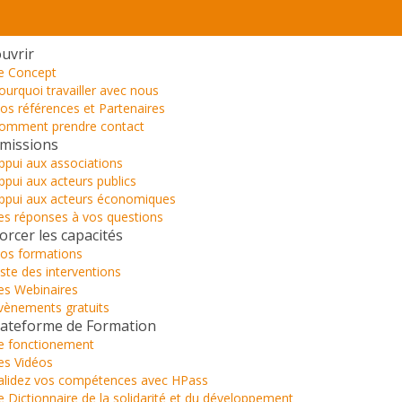
uvrir
e Concept
ourquoi travailler avec nous
os références et Partenaires
omment prendre contact
missions
ppui aux associations
ppui aux acteurs publics
ppui aux acteurs économiques
es réponses à vos questions
orcer les capacités
os formations
iste des interventions
es Webinaires
vènements gratuits
lateforme de Formation
e fonctionement
es Vidéos
alidez vos compétences avec HPass
e Dictionnaire de la solidarité et du développement