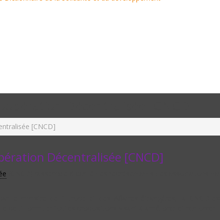
oopération Décentralisée [CNCD]
entralisée [CNCD]
pération Décentralisée [CNCD]
ée
(CNCD) rassemble à parité des représentants des associations natio
par le ministre de l’Europe et des Affaires étrangères, la CNCD 
. Elle peut formuler toutes propositions visant à améliorer et renforcer