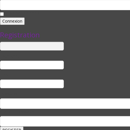
Se souvenir de moi
Registration
Username
E-mail
Password
Confirm Password