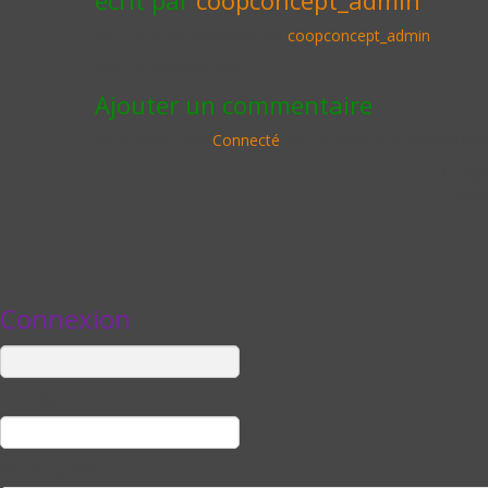
Voir tous les messages de:
coopconcept_admin
Pas de commentaire.
Ajouter un commentaire
Vous devez être
Connecté
pour poster un commentaire
Cooper
enga
Connexion
Identifiant
Mot de passe