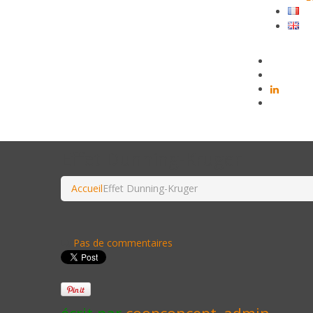
Effet Dunning-Kruger
Accueil
Effet Dunning-Kruger
Pas de commentaires
écrit par
coopconcept_admin