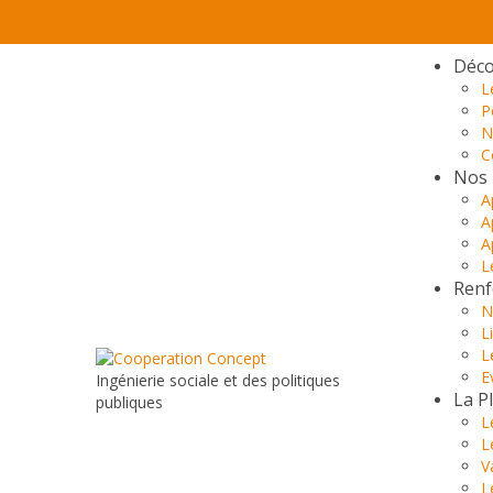
Déco
L
P
N
C
Nos 
A
A
A
L
Renf
N
L
L
E
Ingénierie sociale et des politiques
La P
publiques
L
L
V
L