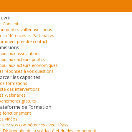
uvrir
e Concept
ourquoi travailler avec nous
os références et Partenaires
omment prendre contact
missions
ppui aux associations
ppui aux acteurs publics
ppui aux acteurs économiques
es réponses à vos questions
orcer les capacités
os formations
iste des interventions
es Webinaires
vènements gratuits
lateforme de Formation
e fonctionement
es Vidéos
alidez vos compétences avec HPass
e Dictionnaire de la solidarité et du développement