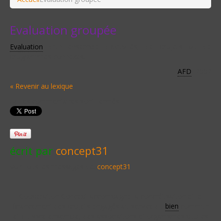
Evaluation groupée
Evaluation
d’un ensemble d'activités, de projets ou de
programmes connexes.
AFD
, 2002
« Revenir au lexique
Les commentaires sont fermés
écrit par
concept31
Voir tous les messages de:
concept31
Cooperation Concept accompagne la concrétisation et le
financement des projets engagés au service du
bien
commun
et du vivre ensemble, des associations et organismes publics