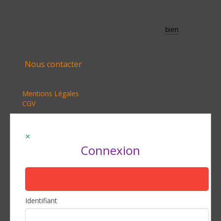
Cooperation Concept accompagne la concrétisation et le
financement des projets engagés au service du
bien
commun
et du vivre ensemble, des associations et organismes publics
de toutes tailles.
Nous contacter
© 2020 Cooperation Concept
Mentions Légales
CGV
Connexion
Identifiant