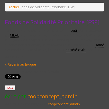
Accueil
Fonds de Solidarité Prioritaire [FSP]
Fonds de Solidarité Prioritaire [FSP]
Le Fonds de Solidarité Prioritaire est un
outil
de financement
du
MEAE
intervenant se concentrant sur 17 pays prioritaires et
finançant des projets sur les thématique de l’enseignement
supérieur et recherche, la francophonie et l’ éducation, la
santé
maternelle et reproductive, l’appui à la
société civile
, sécurité.
Voir aussi le FSPI
« Revenir au lexique
Les commentaires sont fermés
écrit par
coopconcept_admin
Voir tous les messages de:
coopconcept_admin