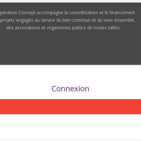
peration Concept accompagne la concrétisation et le financement
 projets engagés au service du bien commun et du vivre ensemble,
des associations et organismes publics de toutes tailles.
Connexion