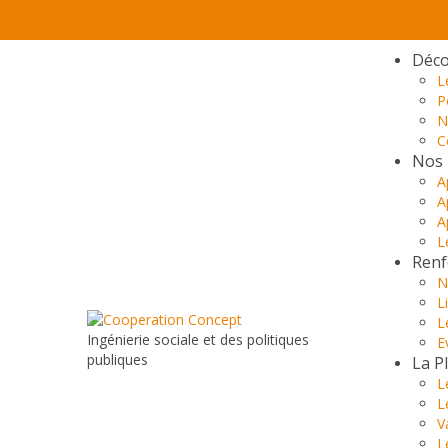
Déco
L
P
N
C
Nos 
A
A
A
L
Renf
N
L
L
Ingénierie sociale et des politiques
E
publiques
La P
L
L
V
L