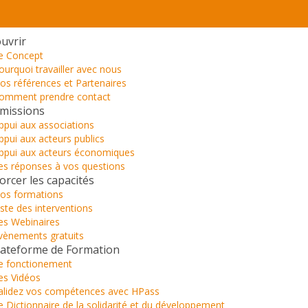
uvrir
e Concept
ourquoi travailler avec nous
os références et Partenaires
omment prendre contact
missions
ppui aux associations
ppui aux acteurs publics
ppui aux acteurs économiques
es réponses à vos questions
orcer les capacités
os formations
iste des interventions
es Webinaires
vènements gratuits
lateforme de Formation
e fonctionement
es Vidéos
alidez vos compétences avec HPass
e Dictionnaire de la solidarité et du développement