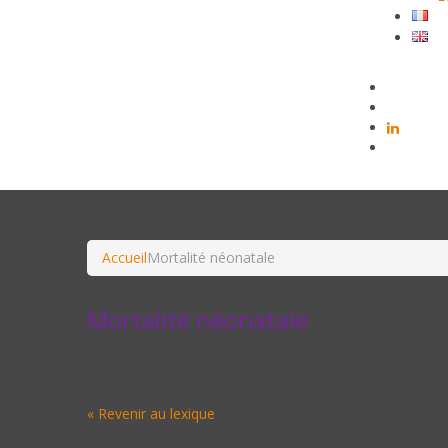
Mortalité néonatale
Accueil
Mortalité néonatale
Mortalité néonatale
la mortalité néonatale regroupe les décès de nouveau né
« Revenir au lexique
Les commentaires sont fermés