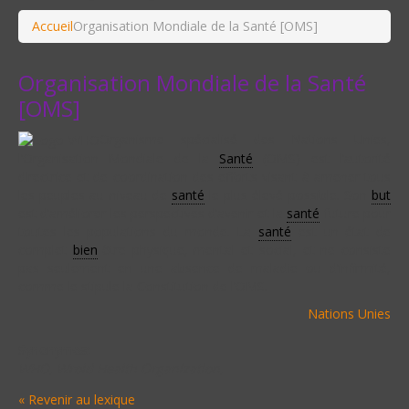
Accueil
Organisation Mondiale de la Santé [OMS]
Organisation Mondiale de la Santé
[OMS]
Organisme spécialisé des Nations Unies,
l’Organisation Mondiale de la
Santé
(OMS) est l’autorité
directrice et de coordination des efforts visant à amener tous
les peuples au niveau de
santé
le plus élevé possible. Son
but
est d’améliorer les perspectives d’avenir et la
santé
future pour
toutes les populations du monde. La
santé
est un état de
complet
bien
-être physique, mental et social, et ne consiste
pas seulement en une absence de maladie ou d’infirmité,
comme le stipule la Constitution de l’OMS.
Nations Unies
Synonymes:
WHO, Wrold Health Organization,
« Revenir au lexique