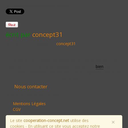
Les commentaires sont fermés
écrit par
concept31
Voir tous les messages de:
concept31
Cooperation Concept accompagne la concrétisation et le
financement des projets engagés au service du
bien
commun
et du vivre ensemble, des associations et organismes publics
de toutes tailles.
Nous contacter
© 2020 Cooperation Concept
Mentions Légales
CGV
Le site
cooperation-concept.net
utilise des
×
cookies - En utilisant ce site vous acceptez notre