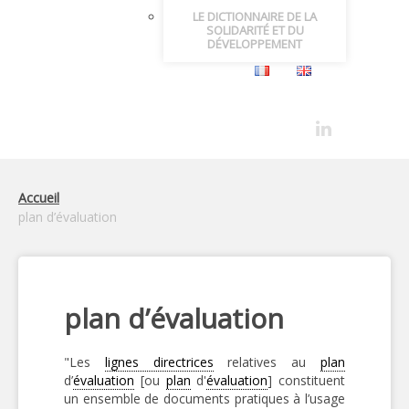
LE DICTIONNAIRE DE LA
SOLIDARITÉ ET DU
DÉVELOPPEMENT
Accueil
plan d’évaluation
plan d’évaluation
"Les
lignes directrices
relatives au
plan
d’
évaluation
[ou
plan
d'
évaluation
] constituent
un ensemble de documents pratiques à l’usage