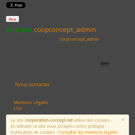
écrit par
coopconcept_admin
Voir tous les messages de:
coopconcept_admin
Cooperation Concept accompagne la concrétisation et le
financement des projets engagés au service du
bien
commun
et du vivre ensemble, des associations et organismes publics
de toutes tailles.
Nous contacter
© 2020 Cooperation Concept
Mentions Légales
CGV
×
Le site
cooperation-concept.net
utilise des cookies -
En utilisant ce site vous acceptez notre politique
d'utilisation de cookies :
Consulter les mentions légales