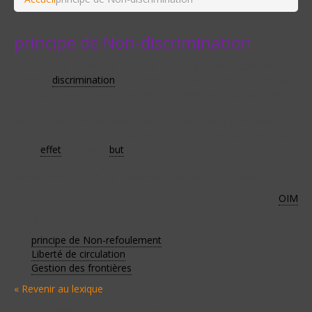
principe de Non-discrimination
Principe obligeant les États à ne défavoriser personne. Le
terme «
discrimination
» doit être compris comme s’entendant
de toute distinction, exclusion, restriction ou préférence
fondée notamment sur la race, la couleur, le sexe, la langue, la
religion, les opinions politiques ou autres, l’origine nationale ou
sociale, la fortune, la naissance ou toute autre situation, ayant
pour
effet
ou pour
but
de compromettre ou de détruire la
reconnaissance, la jouissance ou l’exercice par tous, dans des
conditions d’égalité, de l’ensemble des droits et libertés.
OIM
Voir aussi :
principe de Non-refoulement
Liberté de circulation
Gestion des frontières
« Revenir au lexique
Les commentaires sont fermés