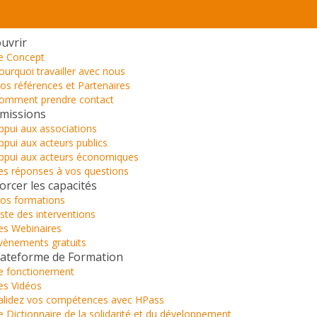
uvrir
e Concept
ourquoi travailler avec nous
os références et Partenaires
omment prendre contact
missions
ppui aux associations
ppui aux acteurs publics
ppui aux acteurs économiques
es réponses à vos questions
orcer les capacités
os formations
iste des interventions
es Webinaires
vènements gratuits
lateforme de Formation
e fonctionement
es Vidéos
alidez vos compétences avec HPass
e Dictionnaire de la solidarité et du développement