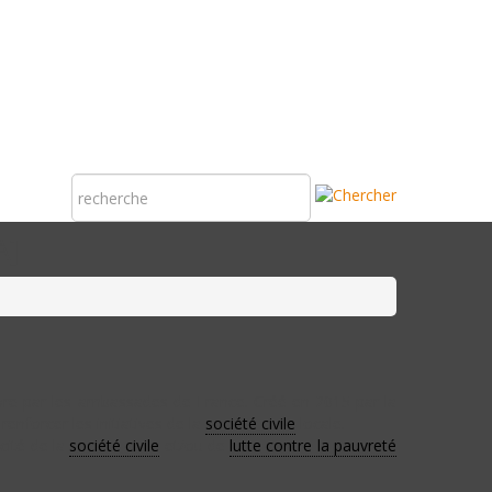
A]
e par les ambassades de France. Créé en 2015 par la
enforcer les initiatives de la
société civile
locale.
cité de la
société civile
et/ou de
lutte contre la pauvreté