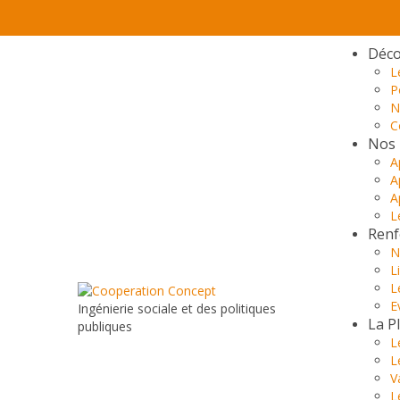
Déco
L
P
N
C
Nos 
A
A
A
L
Renf
N
L
L
E
Ingénierie sociale et des politiques
La P
publiques
L
L
V
L