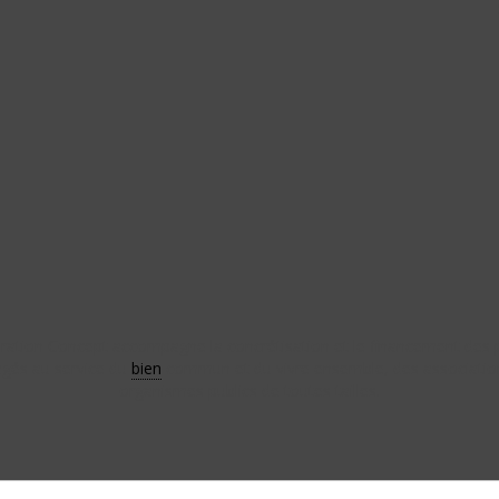
ation Concept accompagne la concrétisation et le financement des 
gés au service du
bien
commun et du vivre ensemble, des associatio
organismes publics de toutes tailles.