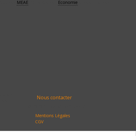
Sources
MEAE
, Minsitère de l'
Economie
et des Finances
projets
Nous contacter
ns et
© 2020 Cooperation Concept
Mentions Légales
CGV