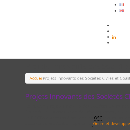
Projets Innovants des Sociétés 
Accueil
Projets Innovants des Sociétés Civiles et Coali
Projets Innovants des Sociétés Ci
Le PISCCA (Projets Innovants des Sociétés Civiles et C
fusion du FSD (Fonds Social de Développement) et du FASC
Le PISCCA a vocation à soutenir les
OSC
locales portan
accordant une attention l’approche
Genre et développ