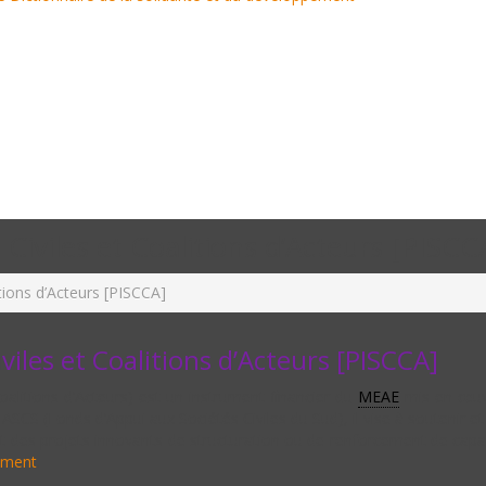
Civiles et Coalitions d’Acteurs [PISCC
tions d’Acteurs [PISCCA]
viles et Coalitions d’Acteurs [PISCCA]
oalitions d’Acteurs) est un instrument financier du
MEAE
mis en œuvr
S (Fonds d’Appui aux Sociétés Civiles du Sud), il vise à soutenir et r
t des projets innovants de structuration ou de renforcement de capa
ement
.