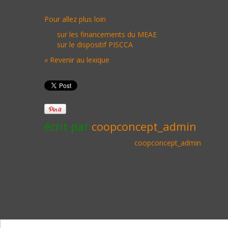
Pour allez plus loin
sur les financements du MEAE
sur le dispositif PISCCA
« Revenir au lexique
Les commentaires sont fermés
écrit par
coopconcept_admin
Voir tous les messages de:
coopconcept_admin
Cooper
enga