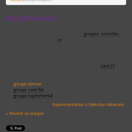
Randomisation
Processus qui consiste à placer des participants/sous-groupes
de participants à une étude dans des
groupes contrôles
ou
expérimentaux de façon à
ce
que chaque individu/sous-groupe
soit affecté à chaque groupe tout à fait par hasard. Autrement
dit, chaque individu/sous-groupe a la même probabilité qu’un
autre d’être placé dans l’un des groupes.
UNICEF
-2014
Voir aussi :
groupe témoin
groupe contrôle
.
groupe expérimental
Pour aller plus loin voir :
Expérimentation à Sélection Aléatoire
« Revenir au lexique
Les commentaires sont fermés