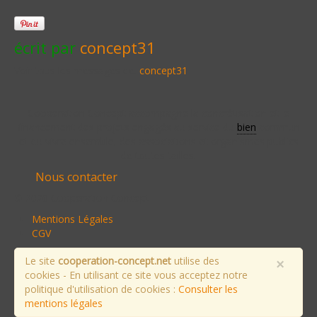
écrit par
concept31
Voir tous les messages de:
concept31
Cooperation Concept accompagne la concrétisation et le
financement des projets engagés au service du
bien
commun
et du vivre ensemble, des associations et organismes publics
de toutes tailles.
Nous contacter
© 2020 Cooperation Concept
Mentions Légales
CGV
Le site
cooperation-concept.net
utilise des
×
cookies - En utilisant ce site vous acceptez notre
politique d'utilisation de cookies :
Consulter les
mentions légales