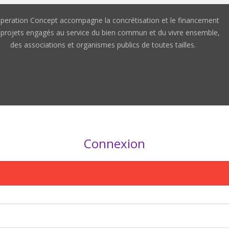
peration Concept accompagne la concrétisation et le financement
 projets engagés au service du bien commun et du vivre ensemble,
des associations et organismes publics de toutes tailles.
Connexion