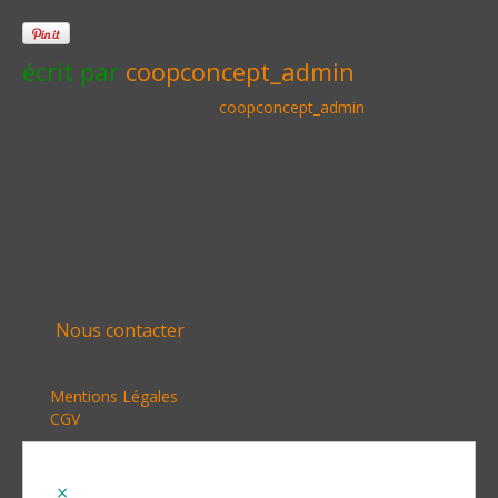
écrit par
coopconcept_admin
Voir tous les messages de:
coopconcept_admin
Ce poste est protégé par mot. Entrez le mot de passe pour
accéder aux commentaires.
Cooperation Concept accompagne la concrétisation et le
financement des projets engagés au service du bien commun
et du vivre ensemble, des associations et organismes publics
de toutes tailles.
Nous contacter
© 2020 Cooperation Concept
Mentions Légales
CGV