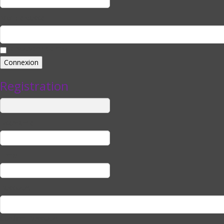
Mot de passe
Se souvenir de moi
Registration
Username
E-mail
Password
Confirm Password