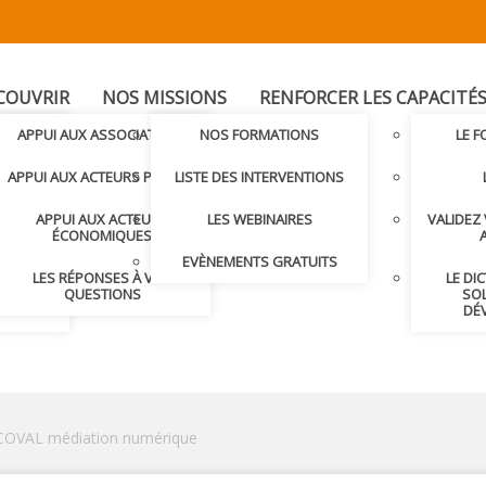
COUVRIR
NOS MISSIONS
RENFORCER LES CAPACITÉ
T
APPUI AUX ASSOCIATIONS
NOS FORMATIONS
LE 
LER AVEC
APPUI AUX ACTEURS PUBLICS
LISTE DES INTERVENTIONS
APPUI AUX ACTEURS
LES WEBINAIRES
VALIDEZ
S ET
ÉCONOMIQUES
S
EVÈNEMENTS GRATUITS
LES RÉPONSES À VOS
LE DI
NDRE
QUESTIONS
SOL
DÉ
ICOVAL médiation numérique