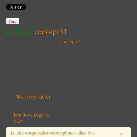
Les commentaires sont fermés
écrit par
concept31
Voir tous les messages de:
concept31
Les commentaires sont fermés.
Cooperation Concept accompagne la concrétisation et le
financement des projets engagés au service du bien commun
et du vivre ensemble, des associations et organismes publics
de toutes tailles.
Nous contacter
© 2020 Cooperation Concept
Mentions Légales
CGV
Le site
cooperation-concept.net
utilise des
×