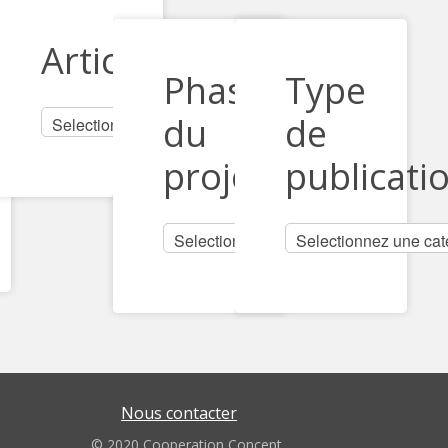
Articles
Phases
Type
du
de
projet
publicati
Nous contacter
© 2020 Cooperation Concept