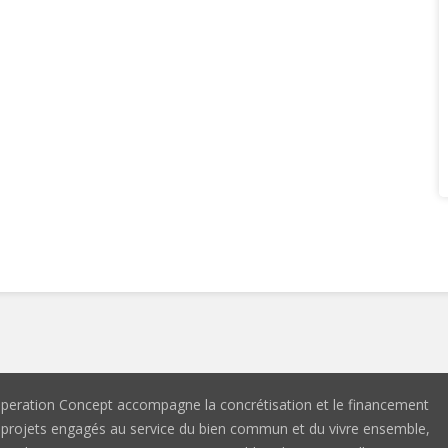
peration Concept accompagne la concrétisation et le financement
 projets engagés au service du bien commun et du vivre ensemble,