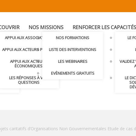
COUVRIR
NOS MISSIONS
RENFORCER LES CAPACITÉ
T
APPUI AUX ASSOCIATIONS
NOS FORMATIONS
LE 
LER AVEC
APPUI AUX ACTEURS PUBLICS
LISTE DES INTERVENTIONS
APPUI AUX ACTEURS
LES WEBINAIRES
VALIDEZ
S ET
ÉCONOMIQUES
S
EVÈNEMENTS GRATUITS
LES RÉPONSES À VOS
LE DI
NDRE
QUESTIONS
SOL
DÉ
rojets caritatifs d’Organisations Non Gouvernementales Etude de cas