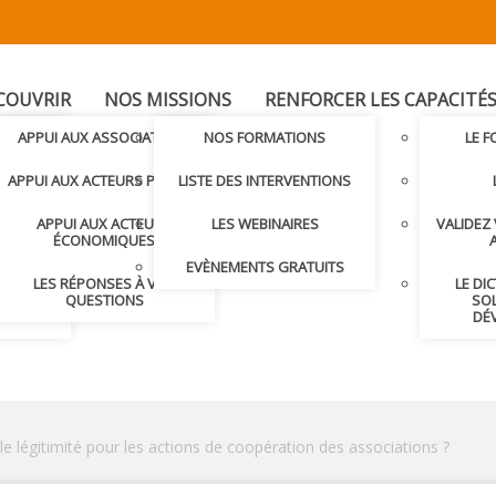
COUVRIR
NOS MISSIONS
RENFORCER LES CAPACITÉ
T
APPUI AUX ASSOCIATIONS
NOS FORMATIONS
LE 
LER AVEC
APPUI AUX ACTEURS PUBLICS
LISTE DES INTERVENTIONS
APPUI AUX ACTEURS
LES WEBINAIRES
VALIDEZ
S ET
ÉCONOMIQUES
S
EVÈNEMENTS GRATUITS
LES RÉPONSES À VOS
LE DI
NDRE
QUESTIONS
SOL
DÉ
le légitimité pour les actions de coopération des associations ?