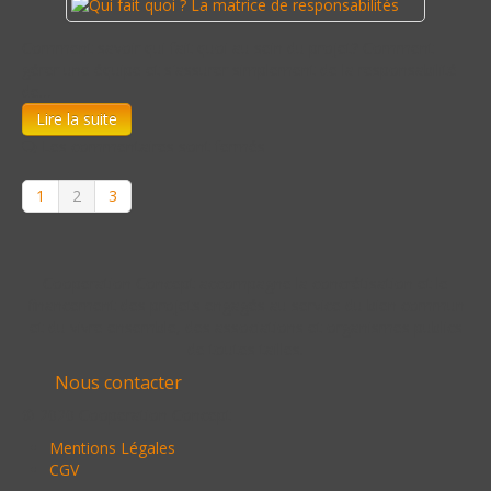
Comment savoir qui fait quoi au sein du projet? Comment
gérer une équipe et s'assurer simplement de la responsabilité
de…
Lire la suite
Les commentaires sont fermés
1
2
3
Cooperation Concept accompagne la concrétisation et le
financement des projets engagés au service du bien commun
et du vivre ensemble, des associations et organismes publics
de toutes tailles.
Nous contacter
© 2020 Cooperation Concept
Mentions Légales
CGV