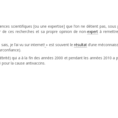
nces scientifiques [ou une expertise] que l’on ne détient pas, sous p
r de ces recherches et sa propre opinion de non-
expert
à remettre
 sais, je l’ai vu sur internet!
» est souvent le
résultat
d’une méconnaiss
rconfiance).
brité) qui a à la fin des années 2000 et pendant les années 2010 a pr
té pour la cause antivaccins.