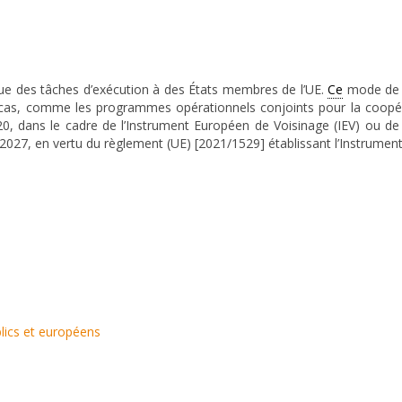
e des tâches d’exécution à des États membres de l’UE.
Ce
mode de g
 cas, comme les programmes opérationnels conjoints pour la coopér
dans le cadre de l’Instrument Européen de Voisinage (IEV) ou de l’
27, en vertu du règlement (UE) [2021/1529] établissant l’Instrument d
blics et européens