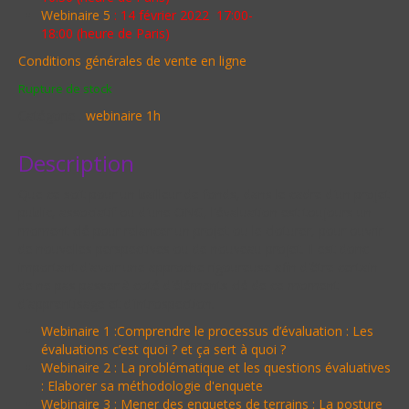
Webinaire 5
: 14 février 2022 17:00-
18:00 (heure de Paris)
Conditions générales de vente en ligne
Rupture de stock
Catégorie :
webinaire 1h
Description
Que ce soit pour un bailleur de fonds, dans le cadre d'un projet
public, associatif ou d'une ONG, l'évaluation est toujours un
moment clé pour relancer un projet ou le cloturer, pour ouvrir
de nouvelles perspectives ou de nouveau projet. Il est donc
important d'avoir une approche rigoureuse afin d'être certain
de ne pas passer à coté d'éléments clé de ce moment
d'apprentisage et d'introspection.
Webinaire 1 :Comprendre le processus d’évaluation : Les
évaluations c’est quoi ? et ça sert à quoi ?
Webinaire 2 : La problématique et les questions évaluatives
: Elaborer sa méthodologie d'enquete
Webinaire 3 : Mener des enquetes de terrains : La posture