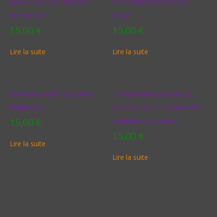
quels outils pour financer
l’information au sein d’un
mon projet
projet
15,00
€
15,00
€
Lire la suite
Lire la suite
Piloter le projet : la gestion
Comprendre les enjeux du
budgétaire
problème pour imaginer des
15,00
€
solutions innovantes
15,00
€
Lire la suite
Lire la suite
Cooperation Concept accompagne la concrétisation et le