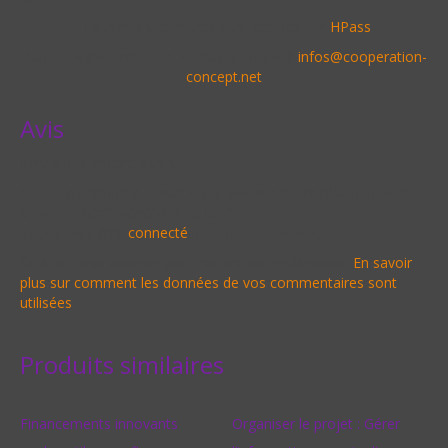
Tous nos webinaires sont certifés par
HPass
Pour plus d’information contactez-nous à
infos@cooperation-
concept.net
Avis
Il n’y a pas encore d’avis.
Soyez le premier à laisser votre avis sur “Faire l’évaluation d’un
projet d’intérêt général ou public”
Vous devez être
connecté
pour publier un avis.
Ce site utilise Akismet pour réduire les indésirables.
En savoir
plus sur comment les données de vos commentaires sont
utilisées
.
Produits similaires
Financements innovants
Organiser le projet : Gérer