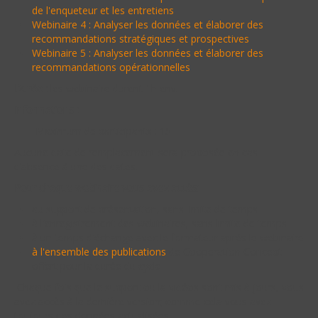
de l'enqueteur et les entretiens
Webinaire 4 : Analyser les données et élaborer des
recommandations stratégiques et prospectives
Webinaire 5 : Analyser les données et élaborer des
recommandations opérationnelles
Durée :
les webinaire durent 1h env.
Informations :
Maximum de participants : 15
Aucune date de remplacement sera proposée en cas
d’absence à une des dates.
Pour chaque webinaire vous avez accès:
au support de présentation, sans limite de temps
à l'enregistrement des webinaires, sans limite de temps
à un temps d'échange avec le formateur aprés le webinaire
à l'ensemble des publications
de Cooperation Concept
offert pour la durée du cycle
Chaque fois que le support ou la vidéos sont mis à jours, vous
avez accès à la dernière version; comme cela vous avez
toujours des données actualisées.