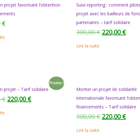
 projet favorisant l’obtention
Suivi-reporting : comment pilot
cements
projet avec les bailleurs de fon
0
€
partenaires – tarif solidaire
300,00
€
220,00
€
ite
Lire la suite
Promo !
n projet – Tarif solidaire
Monter un projet de solidarité
0
€
220,00
€
internationale favorisant l’obte
financements – Tarif solidaire
ite
300,00
€
220,00
€
Lire la suite