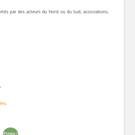
portés par des acteurs du Nord ou du Sud, associations,
”
ées
.
Promo !