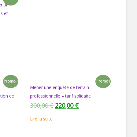
er un
ds et
Promo !
Promo !
Mener une enquête de terrain
ntion de
professionnelle – tarif solidaire
300,00
€
220,00
€
Lire la suite