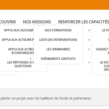
COUVRIR
NOS MISSIONS
RENFORCER LES CAPACITÉ
T
APPUI AUX ASSOCIATIONS
NOS FORMATIONS
LE 
LER AVEC
APPUI AUX ACTEURS PUBLICS
LISTE DES INTERVENTIONS
APPUI AUX ACTEURS
LES WEBINAIRES
VALIDEZ
S ET
ÉCONOMIQUES
S
EVÈNEMENTS GRATUITS
LES RÉPONSES À VOS
LE DI
NDRE
QUESTIONS
SOL
DÉ
piloter un projet avec les bailleurs de fonds et partenaires